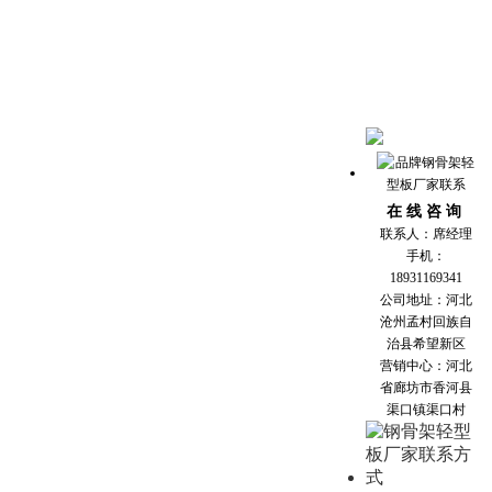
在 线 咨 询
联系人：席经理
手机：
18931169341
公司地址：河北
沧州孟村回族自
治县希望新区
营销中心：河北
省廊坊市香河县
渠口镇渠口村