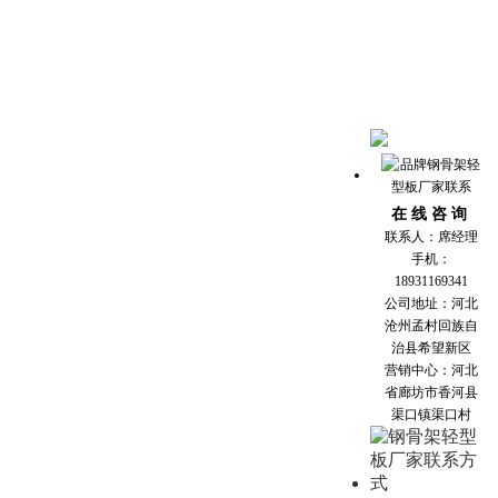
在 线 咨 询
联系人：席经理
手机：
18931169341
公司地址：河北
沧州孟村回族自
治县希望新区
营销中心：河北
省廊坊市香河县
渠口镇渠口村